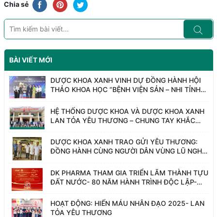
Chia sẻ
BÀI VIẾT MỚI
DƯỢC KHOA XANH VINH DỰ ĐỒNG HÀNH HỘI
THẢO KHOA HỌC “BỆNH VIỆN SẢN – NHI TỈNH
HƯNG YÊN – 15 NĂM HÀNH TRÌNH HỌC TẬP VÀ
NGHIÊN CỨU”
HỆ THỐNG DƯỢC KHOA VÀ DƯỢC KHOA XANH
LAN TỎA YÊU THƯƠNG – CHUNG TAY KHẮC
PHỤC SAU BÃO LŨ, HƯỚNG VỀ THÁI NGUYÊN
DƯỢC KHOA XANH TRAO GỬI YÊU THƯƠNG:
ĐỒNG HÀNH CÙNG NGƯỜI DÂN VÙNG LŨ NGHỆ
AN
DK PHARMA THAM GIA TRIỂN LÃM THÀNH TỰU
ĐẤT NƯỚC- 80 NĂM HÀNH TRÌNH ĐỘC LẬP-
TỰ DO- HẠNH PHÚC
HOẠT ĐỘNG: HIẾN MÁU NHÂN ĐẠO 2025- LAN
TỎA YÊU THƯƠNG