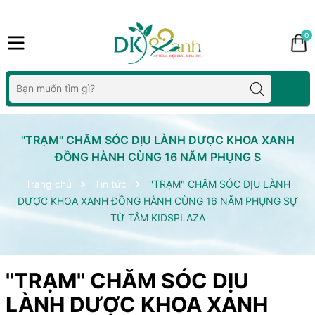
0
''TRẠM" CHĂM SÓC DỊU LÀNH DƯỢC KHOA XANH
ĐỒNG HÀNH CÙNG 16 NĂM PHỤNG S
Trang chủ
Tin tức
''TRẠM" CHĂM SÓC DỊU LÀNH
DƯỢC KHOA XANH ĐỒNG HÀNH CÙNG 16 NĂM PHỤNG SỰ
TỪ TÂM KIDSPLAZA
''TRẠM" CHĂM SÓC DỊU
LÀNH DƯỢC KHOA XANH