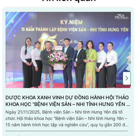
DƯỢC KHOA XANH VINH DỰ ĐỒNG HÀNH HỘI THẢO
KHOA HỌC “BỆNH VIỆN SẢN – NHI TỈNH HƯNG YÊN –
15 NĂM HÀNH TRÌNH HỌC TẬP VÀ NGHIÊN CỨU”
Ngày 21/11/2025, Bệnh viện Sản – Nhi tỉnh Hưng Yên đã tổ
chức Hội thảo khoa học “Bệnh viện Sản – Nhi tỉnh Hưng Yên –
15 năm hành trình học tập và nghiên cứu”, quy tụ gần 200 đại
biểu là bác sĩ, điều dưỡng và cán bộ y tế trong tỉnh.Trong