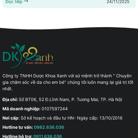
24/11/2025
không khí trang trọng và đầy ý nghĩa đó, Dược Khoa Xanh vinh
Đọc tiếp
dự đồng hành với vai trò Nhà tài trợ vàng, góp phần tạo nên...
Công ty TNHH Dược Khoa Xanh với sứ mệnh trở thành " Chuyên
gia chăm sóc về da cho em bé" chúng tôi luôn mang lại giá trị tốt
nhất.
Địa chỉ:
Số BT06, 52 Đ.Lĩnh Nam, P. Tương Mai, TP. Hà Nội
Mã doanh nghiệp:
0107597244
Nơi cấp:
Sở kế hoạch và đầu tư HN- Ngày cấp: 13/10/2016
Hotline tư vấn:
0982.636.036
Hotline hỗ trợ:
0911.636.036