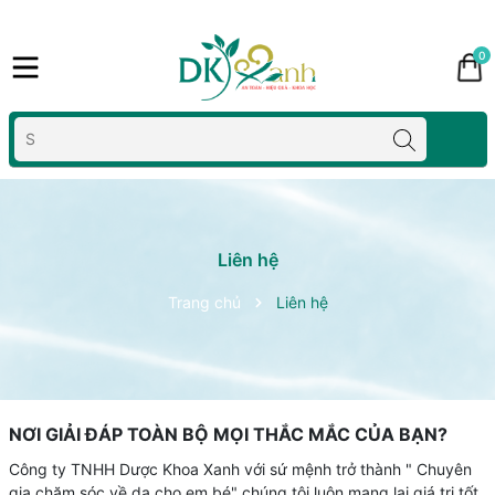
0
Liên hệ
Trang chủ
Liên hệ
NƠI GIẢI ĐÁP TOÀN BỘ MỌI THẮC MẮC CỦA BẠN?
Công ty TNHH Dược Khoa Xanh với sứ mệnh trở thành " Chuyên
gia chăm sóc về da cho em bé" chúng tôi luôn mang lại giá trị tốt