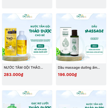
NƯỚC TẮM GỘI THẢO
Dầu massage dưỡng ẩm
DƯỢC YAOCARE BABY
toàn thân cho bé Oriky
283.000₫
196.000₫