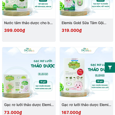
Nước tắm thảo dược cho bé
Elemis Gold Sữa Tắm Gội
Elemis 500ml
Thảo Dược Cho Bé Từ 6
399.000₫
319.000₫
Tháng Tuổi
Gạc rơ lưỡi thảo dược Elemis
Gạc rơ lưỡi thảo dược Elemis
- hộp 10 gói
hộp 30 chiếc
73.000₫
167.000₫