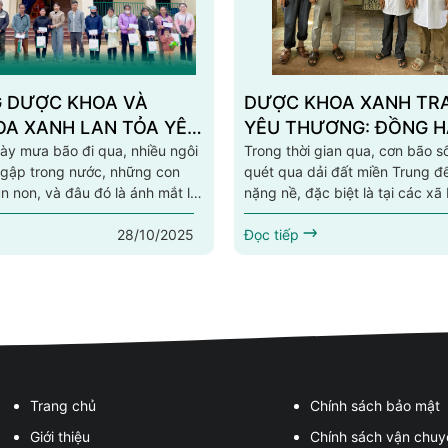
 DƯỢC KHOA VÀ
DƯỢC KHOA XANH TR
A XANH LAN TỎA YÊU
YÊU THƯƠNG: ĐỒNG 
 CHUNG TAY KHẮC
y mưa bão đi qua, nhiều ngôi
CÙNG NGƯỜI DÂN VÙN
Trong thời gian qua, cơn bão s
ngập trong nước, những con
quét qua dải đất miền Trung để
 BÃO LŨ, HƯỚNG VỀ
NGHỆ AN
 non, và đâu đó là ánh mắt lo
nặng nề, đặc biệt là tại các xã 
YÊN
ời dân đang gắng gượng bắt
tỉnh Nghệ An như Mỹ Lý, Mường
28/10/2025
. Trong thời khắc ấy, hệ thống
Lưu, Hữu Kiệm, Mường Xén. Mư
Đọc tiếp
 Dược Khoa Xanh đã lên
gây ra lũ quét, cuốn trôi nhà cử
heo hành trình mang tên:
hoa màu, ảnh hưởng nghiêm tr
ắc phục sau bão lũ – Hướng về
sống của bà con. Trước tình hì
i Nguyên.” Hành trình về Lũng
đó, phụ nữ và...
Trang chủ
Chính sách bảo mật
Giới thiệu
Chính sách vận chuy