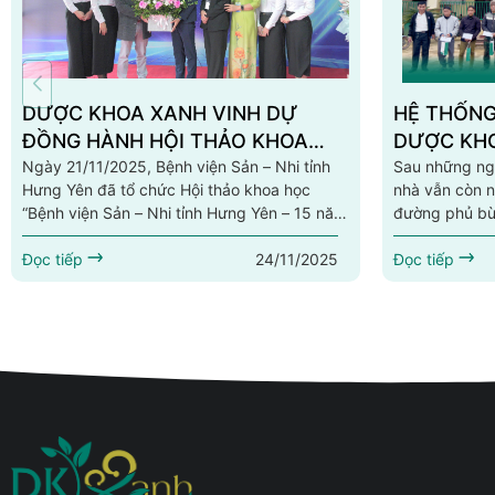
DƯỢC KHOA XANH VINH DỰ
HỆ THỐNG
ĐỒNG HÀNH HỘI THẢO KHOA
DƯỢC KHO
HỌC “BỆNH VIỆN SẢN – NHI TỈNH
Ngày 21/11/2025, Bệnh viện Sản – Nhi tỉnh
THƯƠNG –
Sau những ngà
Hưng Yên đã tổ chức Hội thảo khoa học
nhà vẫn còn 
HƯNG YÊN – 15 NĂM HÀNH
PHỤC SAU
“Bệnh viện Sản – Nhi tỉnh Hưng Yên – 15 năm
đường phủ bùn
TRÌNH HỌC TẬP VÀ NGHIÊN
THÁI NGU
hành trình học tập và nghiên cứu”, quy tụ
toan của ngư
CỨU”
24/11/2025
gần 200 đại biểu là bác sĩ, điều dưỡng và
Đọc tiếp
đầu lại từ đầu
Đọc tiếp
cán bộ y tế trong tỉnh.Trong không khí trang
Dược Khoa và
trọng và đầy ý nghĩa đó, Dược Khoa Xanh
đường, mang t
vinh dự đồng hành với vai trò Nhà tài trợ
“Chung tay kh
vàng, góp phần tạo nên...
Bắc Kạn & Thá
Siên...