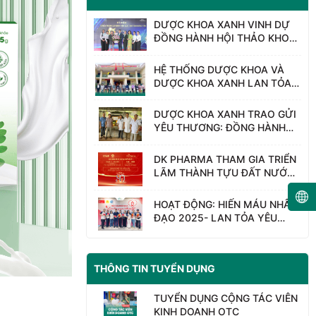
DƯỢC KHOA XANH VINH DỰ
ĐỒNG HÀNH HỘI THẢO KHOA
HỌC “BỆNH VIỆN SẢN – NHI
TỈNH HƯNG YÊN – 15 NĂM
HỆ THỐNG DƯỢC KHOA VÀ
HÀNH TRÌNH HỌC TẬP VÀ
DƯỢC KHOA XANH LAN TỎA
NGHIÊN CỨU”
YÊU THƯƠNG – CHUNG TAY
KHẮC PHỤC SAU BÃO LŨ,
DƯỢC KHOA XANH TRAO GỬI
HƯỚNG VỀ THÁI NGUYÊN
YÊU THƯƠNG: ĐỒNG HÀNH
CÙNG NGƯỜI DÂN VÙNG LŨ
NGHỆ AN
DK PHARMA THAM GIA TRIỂN
LÃM THÀNH TỰU ĐẤT NƯỚC-
80 NĂM HÀNH TRÌNH ĐỘC
LẬP- TỰ DO- HẠNH PHÚC
HOẠT ĐỘNG: HIẾN MÁU NHÂN
ĐẠO 2025- LAN TỎA YÊU
THƯƠNG
THÔNG TIN TUYỂN DỤNG
TUYỂN DỤNG CỘNG TÁC VIÊN
KINH DOANH OTC