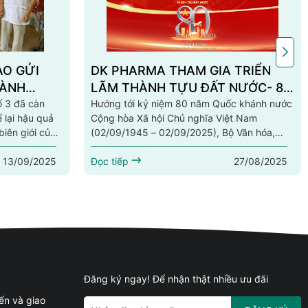
AO GỬI
DK PHARMA THAM GIA TRIỂN
HÀNH
LÃM THÀNH TỰU ĐẤT NƯỚC- 80
G LŨ
ố 3 đã càn
NĂM HÀNH TRÌNH ĐỘC LẬP- TỰ
Hướng tới kỷ niệm 80 năm Quốc khánh nước
 lại hậu quả
Cộng hòa Xã hội Chủ nghĩa Việt Nam
DO- HẠNH PHÚC
biên giới của
(02/09/1945 – 02/09/2025), Bộ Văn hóa,
 Típ, Chiêu
Thể thao và Du lịch phối hợp cùng các cơ
13/09/2025
27/08/2025
a lũ kéo dài
quan ban ngành tổ chức Triển lãm thành tựu
Đọc tiếp
a, tài sản và
đất nước- 80 năm hành trình Độc lập- Tự do-
ọng đến đời
Hạnh phúc.Đây là sự kiện quy mô quốc gia,
nh khó khăn
nơi hội tụ và tôn vinh những dấu mốc lịch sử,
thành tựu tiêu biểu trong suốt 8 thập...
Đăng ký ngay! Để nhận thật nhiều ưu đãi
ển và giao