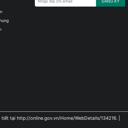
ĐĂNG KÝ
án
chung
h
iết tại http://online.gov.vn/Home/WebDetails/134216.
|