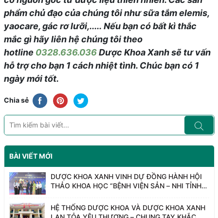
phẩm chủ đạo của chúng tôi như sữa tắm elemis,
yaocare, gác rơ lưỡi,.....
Nếu bạn có bất kì thắc
mắc gì hãy liên hệ chúng tôi theo
hotline
0328.636.036
Dược Khoa Xanh sẽ tư vấn
hỗ trợ cho bạn 1 cách nhiệt tình. Chúc bạn có 1
ngày mới tốt.
Chia sẻ
BÀI VIẾT MỚI
DƯỢC KHOA XANH VINH DỰ ĐỒNG HÀNH HỘI
THẢO KHOA HỌC “BỆNH VIỆN SẢN – NHI TỈNH
HƯNG YÊN – 15 NĂM HÀNH TRÌNH HỌC TẬP VÀ
NGHIÊN CỨU”
HỆ THỐNG DƯỢC KHOA VÀ DƯỢC KHOA XANH
LAN TỎA YÊU THƯƠNG – CHUNG TAY KHẮC