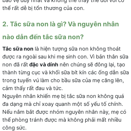
bảo vệ duy nhất và không thể thay thế đối với cơ
thể rất dễ bị tổn thương của con.
2. Tắc sữa non là gì? Và nguyên nhân
nào dẫn đến tắc sữa non?
Tắc sữa non
là hiện tượng sữa non không thoát
được ra ngoài sau khi mẹ sinh con. Vì bản thân sữa
non đã rất
đặc và dính
nên chúng sẽ đông lại, tạo
thành từng cục và khối sữa bít kín các ống dẫn sữa
trong tuyến vú làm cho bầu sữa của mẹ căng lên,
cảm thấy rất đau và tức.
Nguyên nhân khiến mẹ bị tắc sữa non không quá
đa dạng mà chỉ xoay quanh một số yếu tố chính.
Nếu nắm bắt được nhóm nguyên nhân này, mẹ có
thể phòng tránh được mà không phải mất nhiều
công sức.​