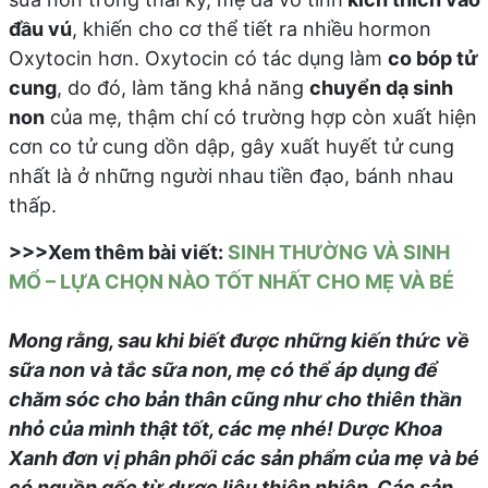
đầu vú
, khiến cho cơ thể tiết ra nhiều hormon
Oxytocin hơn. Oxytocin có tác dụng làm
co bóp tử
cung
, do đó, làm tăng khả năng
chuyển dạ sinh
non
của mẹ, thậm chí có trường hợp còn xuất hiện
cơn co tử cung dồn dập, gây xuất huyết tử cung
nhất là ở những người nhau tiền đạo, bánh nhau
thấp.
>>>Xem thêm bài viết:
SINH THƯỜNG VÀ SINH
MỔ – LỰA CHỌN NÀO TỐT NHẤT CHO MẸ VÀ BÉ
Mong rằng, sau khi biết được những kiến thức về
sữa non và tắc sữa non, mẹ có thể áp dụng để
chăm sóc cho bản thân cũng như cho thiên thần
nhỏ của mình thật tốt, các mẹ nhé! Dược Khoa
Xanh đơn vị phân phối các sản phẩm của mẹ và bé
có nguồn gốc từ dược liệu thiên nhiên. Các sản