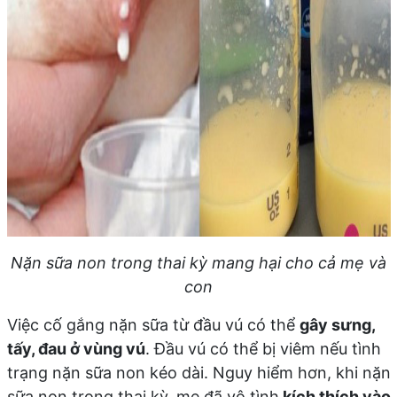
Nặn sữa non trong thai kỳ mang hại cho cả mẹ và
con
Việc cố gắng nặn sữa từ đầu vú có thể
gây sưng,
tấy, đau ở vùng vú
. Đầu vú có thể bị viêm nếu tình
trạng nặn sữa non kéo dài. Nguy hiểm hơn, khi nặn
sữa non trong thai kỳ, mẹ đã vô tình
kích thích vào