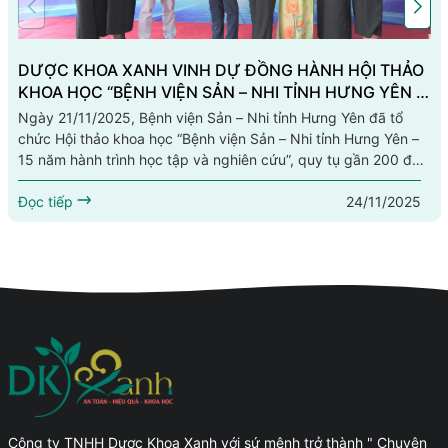
DƯỢC KHOA XANH VINH DỰ ĐỒNG HÀNH HỘI THẢO
KHOA HỌC “BỆNH VIỆN SẢN – NHI TỈNH HƯNG YÊN –
15 NĂM HÀNH TRÌNH HỌC TẬP VÀ NGHIÊN CỨU”
Ngày 21/11/2025, Bệnh viện Sản – Nhi tỉnh Hưng Yên đã tổ
chức Hội thảo khoa học “Bệnh viện Sản – Nhi tỉnh Hưng Yên –
15 năm hành trình học tập và nghiên cứu”, quy tụ gần 200 đại
biểu là bác sĩ, điều dưỡng và cán bộ y tế trong tỉnh.Trong
24/11/2025
không khí trang trọng và đầy ý nghĩa đó, Dược Khoa Xanh vinh
Đọc tiếp
dự đồng hành với vai trò Nhà tài trợ vàng, góp phần tạo nên...
Công ty TNHH Dược Khoa Xanh với sứ mệnh trở thành " Chuyên