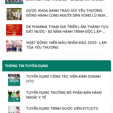
PHỤC SAU BÃO LŨ, HƯỚNG VỀ THÁI NGUYÊN
DƯỢC KHOA XANH TRAO GỬI YÊU THƯƠNG:
ĐỒNG HÀNH CÙNG NGƯỜI DÂN VÙNG LŨ NGHỆ
AN
DK PHARMA THAM GIA TRIỂN LÃM THÀNH TỰU
ĐẤT NƯỚC- 80 NĂM HÀNH TRÌNH ĐỘC LẬP-
TỰ DO- HẠNH PHÚC
HOẠT ĐỘNG: HIẾN MÁU NHÂN ĐẠO 2025- LAN
TỎA YÊU THƯƠNG
THÔNG TIN TUYỂN DỤNG
TUYỂN DỤNG CỘNG TÁC VIÊN KINH DOANH
OTC
TUYỂN DỤNG TRƯỞNG BỘ PHẬN BÁN HÀNG
NGOÀI Y TẾ
TUYỂN DỤNG TRÌNH DƯỢC VIÊN ETC/OTC