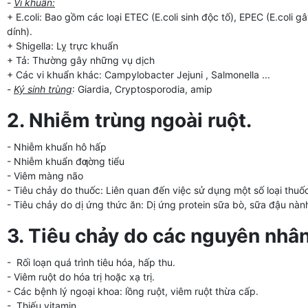
-
Vi khuẩn:
+ E.coli: Bao gồm các loại ETEC (E.coli sinh độc tố), EPEC (E.coli 
dính).
+ Shigella: Lỵ trực khuẩn
+ Tả: Thường gây những vụ dịch
+ Các vi khuẩn khác: Campylobacter Jejuni , Salmonella ...
-
Ký sinh trùng
: Giardia, Cryptosporodia, amip
2. Nhiễm trùng ngoài ruột.
- Nhiễm khuẩn hô hấp
- Nhiễm khuẩn đƣờng tiểu
- Viêm màng não
- Tiêu chảy do thuốc: Liên quan đến việc sử dụng một số loại thu
- Tiêu chảy do dị ứng thức ăn: Dị ứng protein sữa bò, sữa đậu nành
3. Tiêu chảy do các nguyên nhâ
- Rối loạn quá trình tiêu hóa, hấp thu.
- Viêm ruột do hóa trị hoặc xạ trị.
- Các bệnh lý ngoại khoa: lồng ruột, viêm ruột thừa cấp.
- Thiếu vitamin.