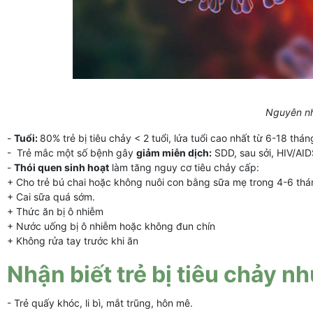
Nguyên nh
-
Tuổi:
80% trẻ bị tiêu chảy < 2 tuổi, lứa tuổi cao nhất từ 6-18 thán
- Trẻ mắc một số bệnh gây
giảm miễn dịch:
SDD, sau sởi, HIV/AIDS
-
Thói quen sinh hoạt
làm tăng nguy cơ tiêu chảy cấp:
+ Cho trẻ bú chai hoặc không nuôi con bằng sữa mẹ trong 4-6 th
+ Cai sữa quá sớm.
+ Thức ăn bị ô nhiễm
+ Nước uống bị ô nhiễm hoặc không đun chín
+ Không rửa tay trước khi ăn
Nhận biết trẻ bị tiêu chảy n
- Trẻ quấy khóc, li bì, mắt trũng, hôn mê.