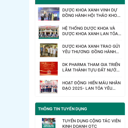
DƯỢC KHOA XANH VINH DỰ
ĐỒNG HÀNH HỘI THẢO KHOA
HỌC “BỆNH VIỆN SẢN – NHI
TỈNH HƯNG YÊN – 15 NĂM
HỆ THỐNG DƯỢC KHOA VÀ
HÀNH TRÌNH HỌC TẬP VÀ
DƯỢC KHOA XANH LAN TỎA
NGHIÊN CỨU”
YÊU THƯƠNG – CHUNG TAY
KHẮC PHỤC SAU BÃO LŨ,
DƯỢC KHOA XANH TRAO GỬI
HƯỚNG VỀ THÁI NGUYÊN
YÊU THƯƠNG: ĐỒNG HÀNH
CÙNG NGƯỜI DÂN VÙNG LŨ
NGHỆ AN
DK PHARMA THAM GIA TRIỂN
LÃM THÀNH TỰU ĐẤT NƯỚC-
80 NĂM HÀNH TRÌNH ĐỘC
LẬP- TỰ DO- HẠNH PHÚC
HOẠT ĐỘNG: HIẾN MÁU NHÂN
ĐẠO 2025- LAN TỎA YÊU
THƯƠNG
THÔNG TIN TUYỂN DỤNG
TUYỂN DỤNG CỘNG TÁC VIÊN
KINH DOANH OTC