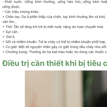
- Khát nước: Uống bình thường, uống háo hức, uống kém ho
uống được.
- Các triệu chứng khác:
+ Chân tay: Da ở phần thấp của chân, tay bình thường ấm và khô, 
vân tím…
+ Thở: Tần số tăng khi trẻ bị mất nước nặng do toan chuyển hoá.
+ Sụt cân.
+ Đái ít.
+ Sốt và nhiễm khuẩn: Trẻ ỉa chảy có thể bị nhiễm khuẩn phối hợp
+ Co giật: Một số nguyên nhân gây co giật trong tiêu chảy như sốt
+ Chướng bụng: Thường do hạ kali máu hoặc do dùng các thuốc c
Điều trị cần thiết khi bị tiêu