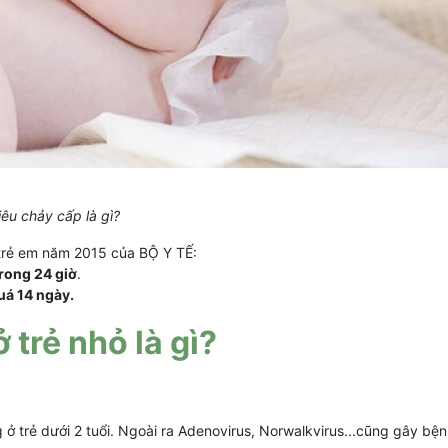
iêu chảy cấp là gì?
trẻ em năm 2015 của BỘ Y TẾ:
trong 24 giờ
.
uá 14 ngày.
trẻ nhỏ là gì?
 ở trẻ dưới 2 tuổi. Ngoài ra Adenovirus, Norwalkvirus...cũng gây bện