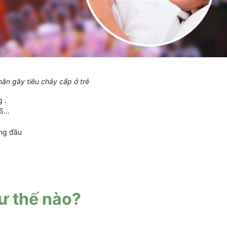
ân gây tiêu chảy cấp ở trẻ
g .
...
áng đầu
hư thế nào?