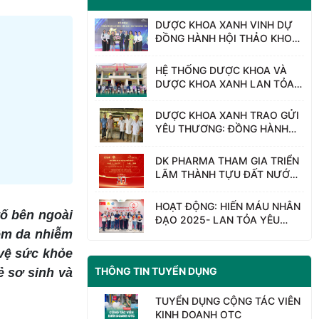
DƯỢC KHOA XANH VINH DỰ
ĐỒNG HÀNH HỘI THẢO KHOA
HỌC “BỆNH VIỆN SẢN – NHI
TỈNH HƯNG YÊN – 15 NĂM
HỆ THỐNG DƯỢC KHOA VÀ
HÀNH TRÌNH HỌC TẬP VÀ
DƯỢC KHOA XANH LAN TỎA
NGHIÊN CỨU”
YÊU THƯƠNG – CHUNG TAY
KHẮC PHỤC SAU BÃO LŨ,
DƯỢC KHOA XANH TRAO GỬI
HƯỚNG VỀ THÁI NGUYÊN
YÊU THƯƠNG: ĐỒNG HÀNH
CÙNG NGƯỜI DÂN VÙNG LŨ
NGHỆ AN
DK PHARMA THAM GIA TRIỂN
LÃM THÀNH TỰU ĐẤT NƯỚC-
80 NĂM HÀNH TRÌNH ĐỘC
LẬP- TỰ DO- HẠNH PHÚC
HOẠT ĐỘNG: HIẾN MÁU NHÂN
tố bên ngoài
ĐẠO 2025- LAN TỎA YÊU
THƯƠNG
iêm da nhiễm
 vệ sức khỏe
THÔNG TIN TUYỂN DỤNG
ẻ sơ sinh và
TUYỂN DỤNG CỘNG TÁC VIÊN
KINH DOANH OTC