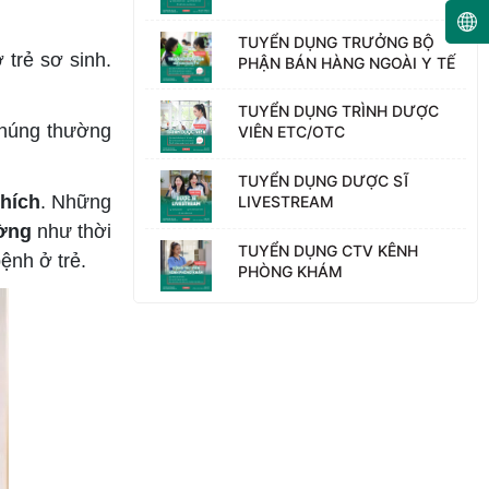
TUYỂN DỤNG TRƯỞNG BỘ
 trẻ sơ sinh.
PHẬN BÁN HÀNG NGOÀI Y TẾ
TUYỂN DỤNG TRÌNH DƯỢC
Chúng thường
VIÊN ETC/OTC
TUYỂN DỤNG DƯỢC SĨ
thích
. Những
LIVESTREAM
ường
như thời
TUYỂN DỤNG CTV KÊNH
ệnh ở trẻ.
PHÒNG KHÁM