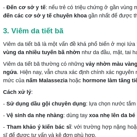
-
Đến cơ sở y tế
: nếu trẻ có triệu chứng ở gần vùng 
đến các cơ sở y tế chuyên khoa
gần nhất để được thă
3. Viêm da tiết bã
Viêm da tiết bã là một vấn đề khá phổ biến ở mọi lứa t
vùng da nhiều tuyến bã nhờn
như da đầu, mặt, tai h
Viêm da tiết bã thường có những
vảy nhờn màu vàn
ngứa
. Hiện nay, vẫn chưa xác định chính xác nguyên 
mức của
nấm Malassezia
hoặc
hormone làm tăng ti
Cách xử lý
:
-
Sử dụng dầu gội chuyên dụng
: lựa chọn nước tắm 
-
Vệ sinh da nhẹ nhàng
: dùng tay
xoa nhẹ lên da bé
-
Tham khảo ý kiến bác sĩ
: với trường hợp nặng hoặ
sĩ để được tư vấn và kê đơn phù hợp.