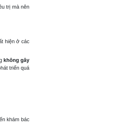
ều trị mà nên
ất hiện ở các
g
không gây
hát triển quá
 đến khám bác