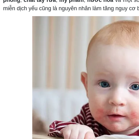
phòng
,
chất tẩy rửa
,
mỹ phẩm
,
nước hoa
và một số
miễn dịch yếu cũng là nguyên nhân làm tăng nguy cơ bị 