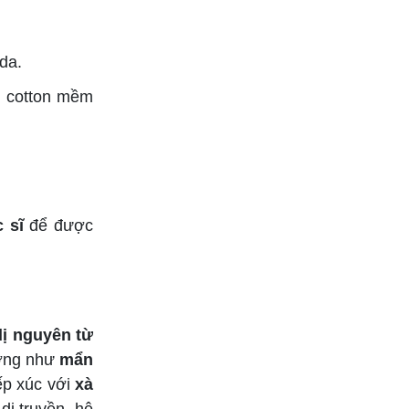
 da.
u cotton mềm
 sĩ
để được
dị nguyên từ
ượng như
mẩn
iếp xúc với
xà