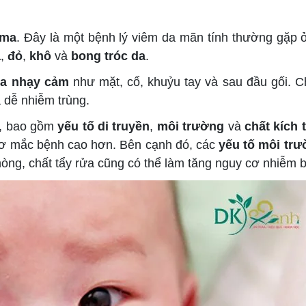
ema
. Đây là một bệnh lý viêm da mãn tính thường gặp ở
a
,
đỏ
,
khô
và
bong tróc da
.
da nhạy cảm
như mặt, cổ, khuỷu tay và sau đầu gối. 
à dễ nhiễm trùng.
p, bao gồm
yếu tố di truyền
,
môi trường
và
chất kích 
cơ mắc bệnh cao hơn. Bên cạnh đó, các
yếu tố môi tr
hòng, chất tẩy rửa cũng có thể làm tăng nguy cơ nhiễm b