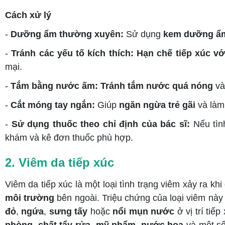
Cách xử lý
-
Dưỡng ẩm thường xuyên:
Sử dụng
kem dưỡng ẩ
-
Tránh các yếu tố kích thích: Hạn chế tiếp xúc vớ
mại.
-
Tắm bằng nước ấm:
Tránh tắm
nước quá nóng
và
-
Cắt móng tay ngắn:
Giúp
ngăn ngừa trẻ gãi
và là
-
Sử dụng thuốc theo chỉ định của bác sĩ:
Nếu tình
khám và kê đơn thuốc phù hợp.
2. Viêm da tiếp xúc
Viêm da tiếp xúc là một loại tình trạng viêm xảy ra khi
môi trường
bên ngoài. Triệu chứng của loại viêm nà
đỏ
,
ngứa
,
sưng tấy
hoặc
nổi mụn nước
ở vị trí tiế