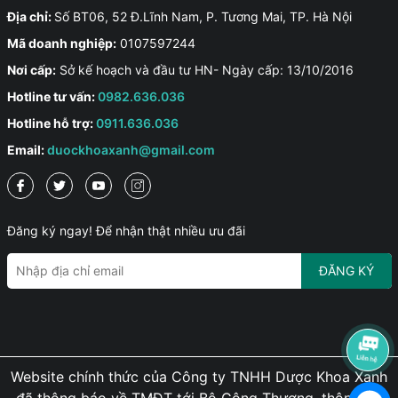
Địa chỉ:
Số BT06, 52 Đ.Lĩnh Nam, P. Tương Mai, TP. Hà Nội
Mã doanh nghiệp:
0107597244
Nơi cấp:
Sở kế hoạch và đầu tư HN- Ngày cấp: 13/10/2016
Hotline tư vấn:
0982.636.036
Hotline hỗ trợ:
0911.636.036
Email:
duockhoaxanh@gmail.com
Đăng ký ngay! Để nhận thật nhiều ưu đãi
ĐĂNG KÝ
Website chính thức của Công ty TNHH Dược Khoa Xanh
đã thông báo về TMĐT tới Bộ Công Thương, thông tin